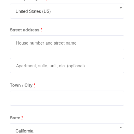
United States (US)
Street address
*
Apartment,
suite,
unit,
Town / City
*
etc.
(optional)
State
*
California