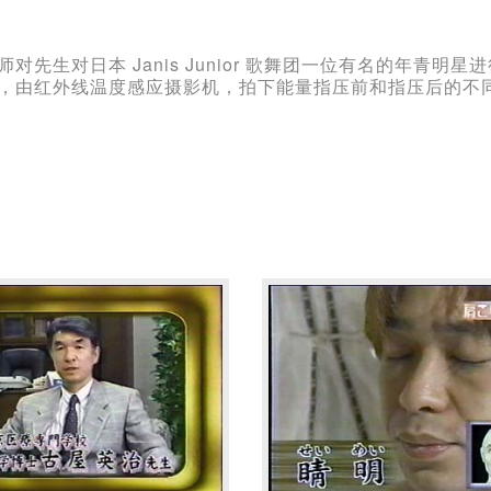
对先生对日本 Janis Junior 歌舞团一位有名的年青明星
，由红外线温度感应摄影机，拍下能量指压前和指压后的不